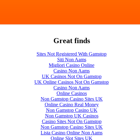
Great finds
Sites Not Registered With Gamstop
Siti Non Aams
Migliori Casino Online
Casino Non Aams
UK Casinos Not On Gamstop
UK Online Casinos Not On Gamstop
Casino Non Aams
Online Casinos
Non Gamstop Casino Sites UK
Online Casino Real Money
Non Gamstop Casino UK
Non Gamstop UK Casinos
Casino Sites Not On Gamstop
Non Gamstop Casino Sites UK
Lista Casino Online Non Aams
Online Slot Sites UK