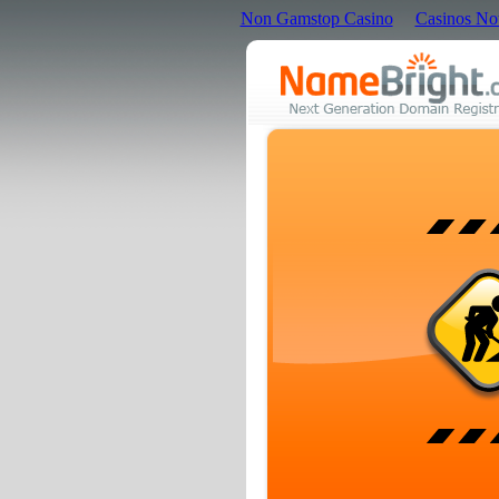
Non Gamstop Casino
Casinos No