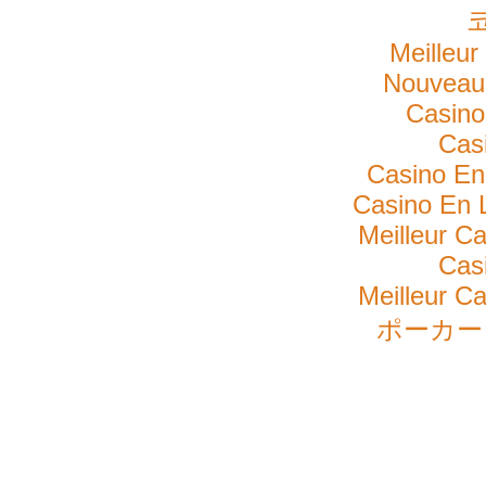
Meilleur
Nouveau
Casino
Cas
Casino En
Casino En L
Meilleur C
Cas
Meilleur C
ポーカー