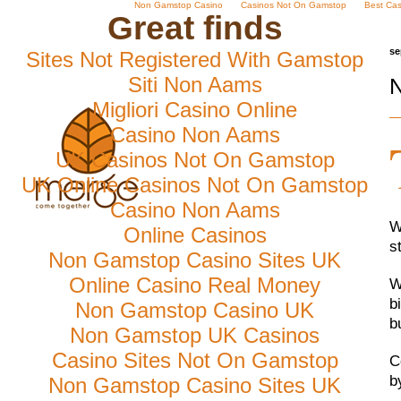
Non Gamstop Casino
Casinos Not On Gamstop
Best Ca
Great finds
se
Sites Not Registered With Gamstop
Siti Non Aams
N
Migliori Casino Online
Casino Non Aams
UK Casinos Not On Gamstop
UK Online Casinos Not On Gamstop
Casino Non Aams
W
Online Casinos
s
Non Gamstop Casino Sites UK
Online Casino Real Money
W
b
Non Gamstop Casino UK
b
Non Gamstop UK Casinos
Casino Sites Not On Gamstop
C
b
Non Gamstop Casino Sites UK