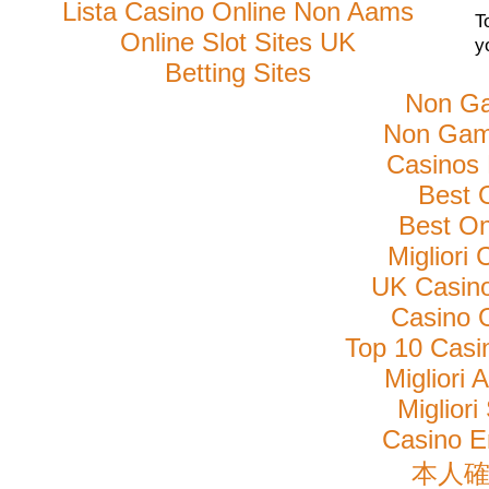
Lista Casino Online Non Aams
T
Online Slot Sites UK
y
Betting Sites
Non Ga
Non Gam
Casinos
Best 
Best On
Migliori
UK Casin
Casino 
Top 10 Casi
Migliori 
Miglior
Casino E
本人確