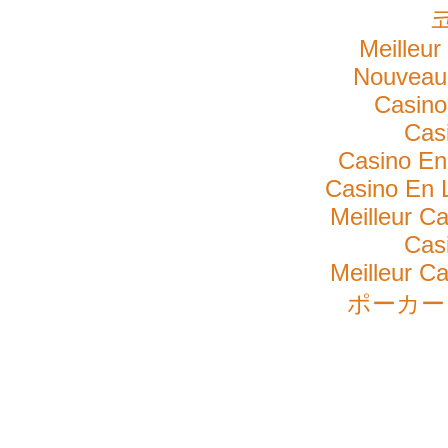
Meilleur
Nouveau
Casino
Cas
Casino En
Casino En L
Meilleur C
Cas
Meilleur C
ポーカー