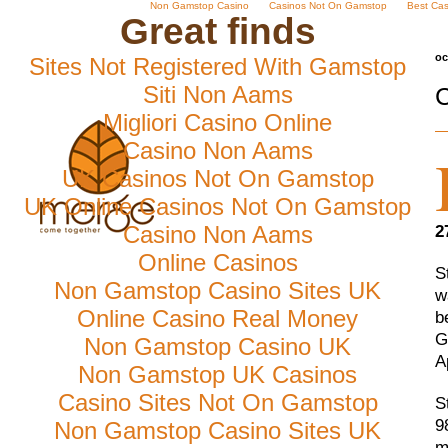
Non Gamstop Casino
Casinos Not On Gamstop
Best Ca
Great finds
oc
Sites Not Registered With Gamstop
Siti Non Aams
Migliori Casino Online
Casino Non Aams
UK Casinos Not On Gamstop
UK Online Casinos Not On Gamstop
Casino Non Aams
2
Online Casinos
S
Non Gamstop Casino Sites UK
w
Online Casino Real Money
b
G
Non Gamstop Casino UK
A
Non Gamstop UK Casinos
Casino Sites Not On Gamstop
S
9
Non Gamstop Casino Sites UK
m